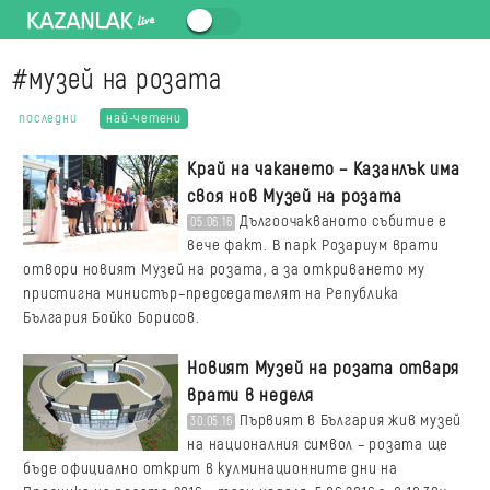
#музей на розата
последни
най-четени
Край на чакането – Казанлък има
своя нов Музей на розата
Дългоочакваното събитие е
05.06.16
вече факт. В парк Розариум врати
отвори новият Музей на розата, а за откриването му
пристигна министър–председателят на Република
България Бойко Борисов.
Новият Музей на розата отваря
врати в неделя
Първият в България жив музей
30.05.16
на националния символ – розата ще
бъде официално открит в кулминационните дни на