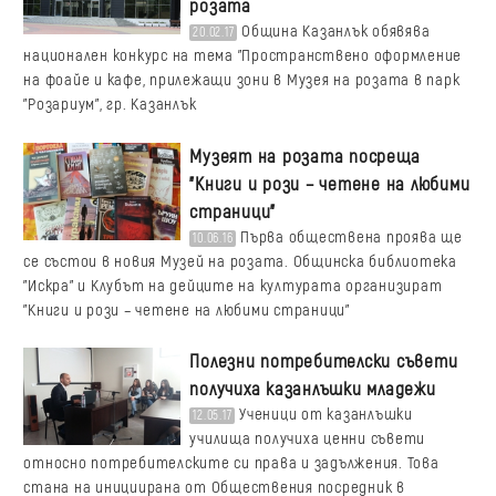
розата
Община Казанлък обявява
20.02.17
национален конкурс на тема "Пространствено оформление
на фоайе и кафе, прилежащи зони в Музея на розата в парк
"Розариум", гр. Казанлък
Музеят на розата посреща
"Книги и рози – четене на любими
страници"
Първа обществена проява ще
10.06.16
се състои в новия Музей на розата. Общинска библиотека
"Искра" и Клубът на дейците на културата организират
"Книги и рози – четене на любими страници"
Полезни потребителски съвети
получиха казанлъшки младежи
Ученици от казанлъшки
12.05.17
училища получиха ценни съвети
относно потребителските си права и задължения. Това
стана на инициирана от Обществения посредник в