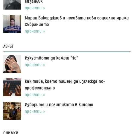
Казанлък
прочети »
Марин Бакърджиев и неговата нова социална мрежа
Събранието
прочети »
АЗ-ЪТ
Изкуството да кажеш "Не"
прочети »
Как това, което пишем, да изглежда по-
професионално
прочети »
Изборите и политиката в киното
прочети »
СНИМКИ