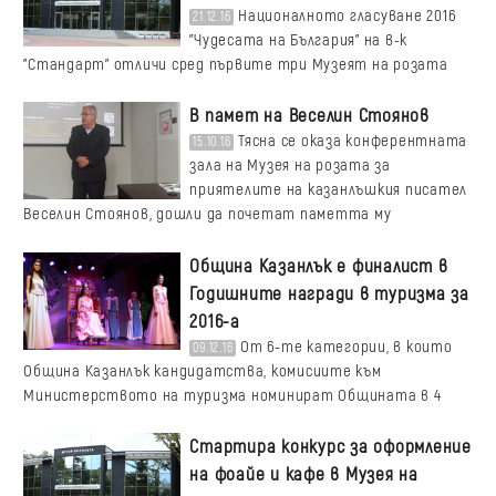
Националното гласуване 2016
21.12.16
"Чудесата на България" на в-к
"Стандарт" отличи сред първите три Музеят на розата
В памет на Веселин Стоянов
Тясна се оказа конферентната
15.10.16
зала на Музея на розата за
приятелите на казанлъшкия писател
Веселин Стоянов, дошли да почетат паметта му
Община Казанлък е финалист в
Годишните награди в туризма за
2016-а
От 6-те категории, в които
09.12.16
Община Казанлък кандидатства, комисиите към
Министерството на туризма номинират Общината в 4
Стартира конкурс за оформление
на фоайе и кафе в Музея на