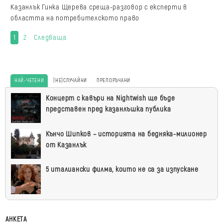
Казанлък Гинка Щерева среща-разговор с експерти в
областта на потребителското право
1
2
Следваща
НАЙ-ЧЕТЕНИ
(НЕ)СЛУЧАЙНИ
ПРЕПОРЪЧАНИ
Най-
Концерт с кавъри на Nightwish ще бъде
четени
представен пред казанлъшка публика
Кънчо Шипков – историята на бедняка-милионер
от Казанлък
5 италиански филма, които не са за изпускане
АНКЕТА