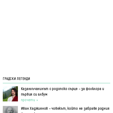
ГРАДСКИ ЛЕГЕНДИ
Казанлъчанинът с родопско сърце – за фолклора и
първия си албум
прочети »
Иван Хаджиенов – човекът, който не забравя родния