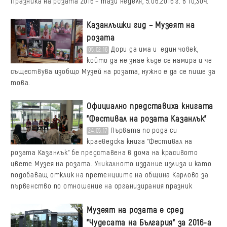
Празника на розата 2016 – тази неделя, 5.06.2016 г. в 10,30ч.
Казанлъшки гид – Музеят на
розата
Дори да има и един човек,
05.02.16
който да не знае къде се намира и че
съществува изобщо Музей на розата, нужно е да се пише за
това.
Официално представиха книгата
"Фестивал на розата Казанлък"
Първата по рода си
24.05.17
краеведска книга "Фестивал на
розата Казанлък" бе представена в дома на красивото
цвете Музея на розата. Уникалното издание излиза и като
подобаващ отклик на претенциите на община Карлово за
първенство по отношение на организирания празник
Музеят на розата е сред
"Чудесата на България" за 2016-а