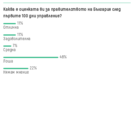
Каква е оценката ви за правителството на България след
първите 100 дни управление?
11%
Отлична
11%
Задоволителна
7%
Средна
48%
Лоша
22%
Нямам мнение