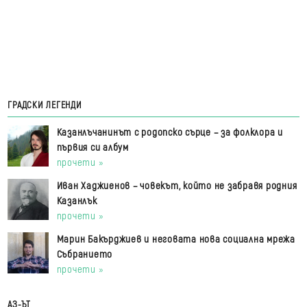
ГРАДСКИ ЛЕГЕНДИ
Казанлъчанинът с родопско сърце – за фолклора и
първия си албум
прочети »
Иван Хаджиенов – човекът, който не забравя родния
Казанлък
прочети »
Марин Бакърджиев и неговата нова социална мрежа
Събранието
прочети »
АЗ-ЪТ