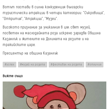
Вотът постави в силна конкуренция български
туристически атракции в четири категории: "Съкровища",
"Открития", "Атракции", "Музеи".
Високото признание за уникалния в цял свят музей,
посветен на маслодайната роза искрено зарадва Община
Казанлък и жителите на Долината на розите и на
тракийските царе.
Пресцентър на община Казанлък
успех
музей на розата
фестивал на розата
отличие
Вижте също