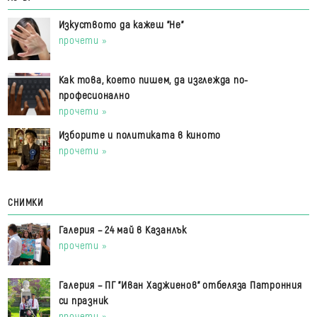
Изкуството да кажеш "Не"
прочети »
Как това, което пишем, да изглежда по-
професионално
прочети »
Изборите и политиката в киното
прочети »
СНИМКИ
Галерия – 24 май в Казанлък
прочети »
Галерия – ПГ "Иван Хаджиенов" отбеляза Патронния
си празник
прочети »