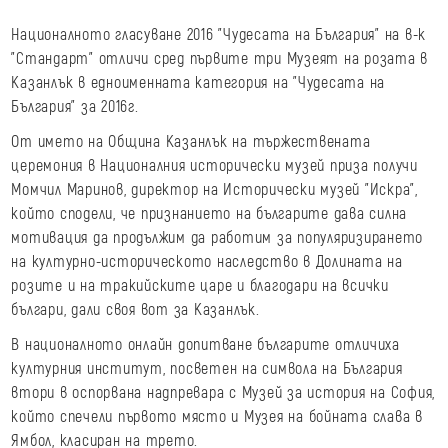
Националното гласуване 2016 "Чудесата на България" на в-к
"Стандарт" отличи сред първите три Музеят на розата в
Казанлък в едноименната категория на "Чудесата на
България" за 2016г.
От името на Община Казанлък на тържествената
церемония в Националния исторически музей приза получи
Момчил Маринов, директор на Исторически музей "Искра",
който сподели, че признанието на българите дава силна
мотивация да продължим да работим за популяризирането
на културно-историческото наследство в Долината на
розите и на тракийските царе и благодари на всички
българи, дали своя вот за Казанлък.
В националното онлайн допитване българите отличиха
културния институт, посветен на символа на България
втори в оспорвана надпревара с Музей за история на София,
който спечели първото място и Музея на бойната слава в
Ямбол, класиран на трето.