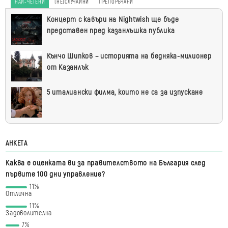
НАЙ-ЧЕТЕНИ
(НЕ)СЛУЧАЙНИ
ПРЕПОРЪЧАНИ
Най-
Концерт с кавъри на Nightwish ще бъде
четени
представен пред казанлъшка публика
Кънчо Шипков – историята на бедняка-милионер
от Казанлък
5 италиански филма, които не са за изпускане
АНКЕТА
Каква е оценката ви за правителството на България след
първите 100 дни управление?
11%
Отлична
11%
Задоволителна
7%