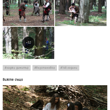
хаджи димитър
възстановка
148 години
Вижте също