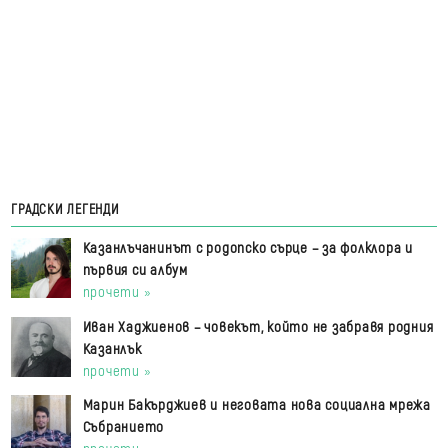
ГРАДСКИ ЛЕГЕНДИ
Казанлъчанинът с родопско сърце – за фолклора и
първия си албум
прочети »
Иван Хаджиенов – човекът, който не забравя родния
Казанлък
прочети »
Марин Бакърджиев и неговата нова социална мрежа
Събранието