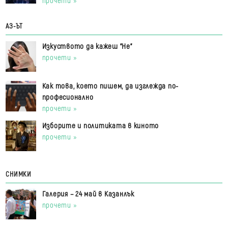
прочети »
АЗ-ЪТ
Изкуството да кажеш "Не"
прочети »
Как това, което пишем, да изглежда по-
професионално
прочети »
Изборите и политиката в киното
прочети »
СНИМКИ
Галерия – 24 май в Казанлък
прочети »