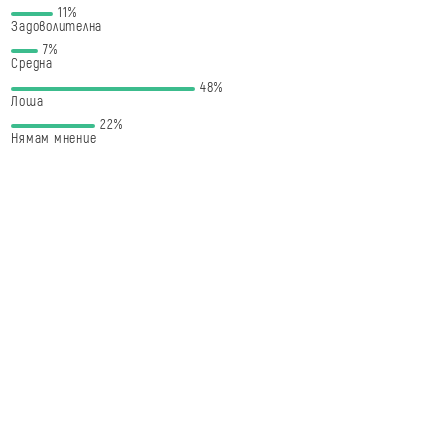
11%
Задоволителна
7%
Средна
48%
Лоша
22%
Нямам мнение