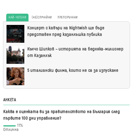
НАЙ-ЧЕТЕНИ
(НЕ)СЛУЧАЙНИ
ПРЕПОРЪЧАНИ
Най-
Концерт с кавъри на Nightwish ще бъде
четени
представен пред казанлъшка публика
Кънчо Шипков – историята на бедняка-милионер
от Казанлък
5 италиански филма, които не са за изпускане
АНКЕТА
Каква е оценката ви за правителството на България след
първите 100 дни управление?
11%
Отлична