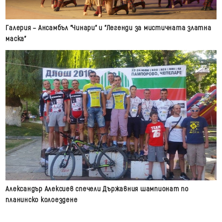
Галерия – Ансамбъл "Чинари" и "Легенди за мистичната златна
маска"
Александър Алексиев спечели Държавния шампионат по
планинско колоездене