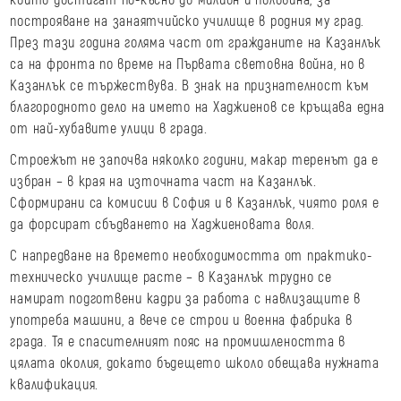
построяване на занаятчийско училище в родния му град.
През тази година голяма част от гражданите на Казанлък
са на фронта по време на Първата световна война, но в
Казанлък се тържествува. В знак на признателност към
благородното дело на името на Хаджиенов се кръщава една
от най-хубавите улици в града.
Строежът не започва няколко години, макар теренът да е
избран – в края на източната част на Казанлък.
Сформирани са комисии в София и в Казанлък, чиято роля е
да форсират сбъдването на Хаджиеновата воля.
С напредване на времето необходимостта от практико-
техническо училище расте – в Казанлък трудно се
намират подготвени кадри за работа с навлизащите в
употреба машини, а вече се строи и военна фабрика в
града. Тя е спасителният пояс на промишлеността в
цялата околия, докато бъдещето школо обещава нужната
квалификация.