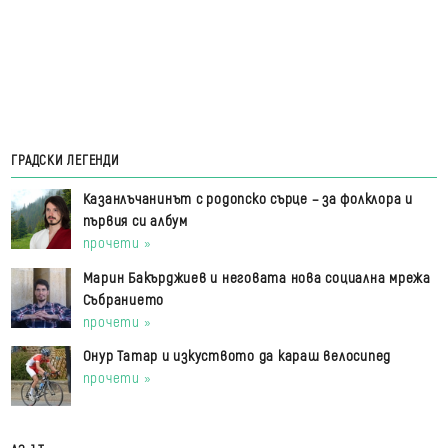
ГРАДСКИ ЛЕГЕНДИ
Казанлъчанинът с родопско сърце – за фолклора и
първия си албум
прочети »
Марин Бакърджиев и неговата нова социална мрежа
Събранието
прочети »
Онур Татар и изкуството да караш велосипед
прочети »