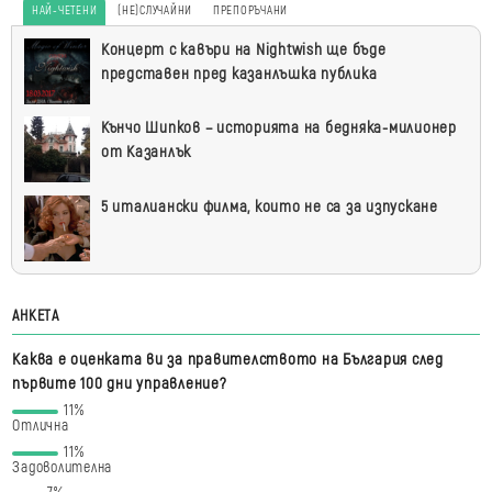
НАЙ-ЧЕТЕНИ
(НЕ)СЛУЧАЙНИ
ПРЕПОРЪЧАНИ
Най-
Концерт с кавъри на Nightwish ще бъде
четени
представен пред казанлъшка публика
Кънчо Шипков – историята на бедняка-милионер
от Казанлък
5 италиански филма, които не са за изпускане
АНКЕТА
Каква е оценката ви за правителството на България след
първите 100 дни управление?
11%
Отлична
11%
Задоволителна