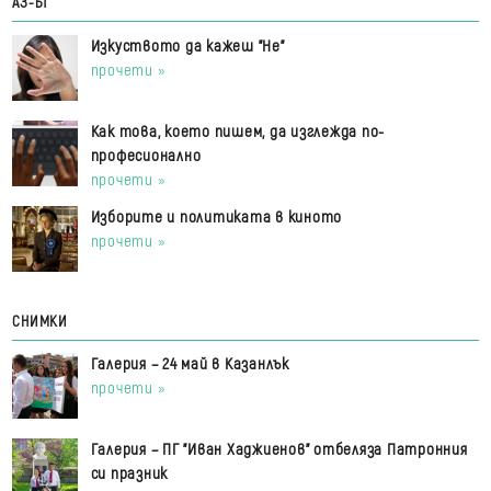
АЗ-ЪТ
Изкуството да кажеш "Не"
прочети »
Как това, което пишем, да изглежда по-
професионално
прочети »
Изборите и политиката в киното
прочети »
СНИМКИ
Галерия – 24 май в Казанлък
прочети »
Галерия – ПГ "Иван Хаджиенов" отбеляза Патронния
си празник