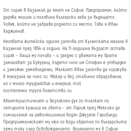
От сирак в Казанлък до кмет на София. Предприемач, който
дарява милион и половина български лева за бъдещето.
Човек, който не забравя родното си място. Това е Иван
Хаджиенов.
Неговата житейска одисея започва от Куленската махала в
Казанлък през 1854-а година. На 11-годишна възраст остава
сирак – баща му почива – и заедно с двамата му братя
заминават за Букурещ, където чичо им Стефан е утвърден
и заможен земевладелец. Малкият Иван започва да чиракува
в магазина на чичо си. Макар и без стабилно образование,
но с много трудолюбие и енергия, той
постепенно трупа богатство си.
Авантюристичният и безпокоен дух го тласкат по
четирите краища на света – от Париж през Мексико до
съмишленик на революционния водач Джузепе Гарибалди.
Предприемаческият му нюх го води обратно по българските
земи току след Освобождението. Влиянието му в София