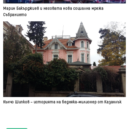
Марин Бакърджиев и неговата нова социална мрежа
Събранието
Кънчо Шипков – историята на бедняка-милионер от Казанлък