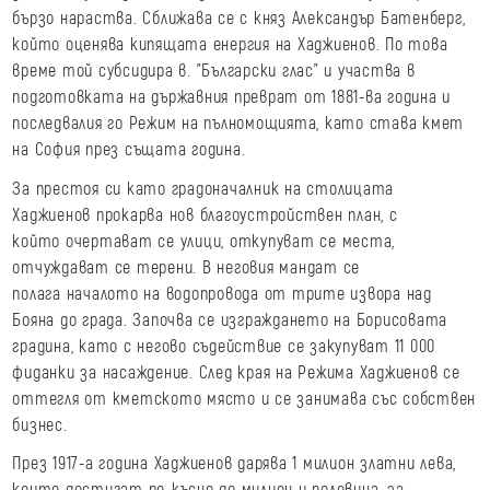
бързо нараства. Сближава се с княз Александър Батенберг,
който оценява кипящата енергия на Хаджиенов. По това
време той субсидира в. "Български глас" и участва в
подготовката на държавния преврат от 1881-ва година и
последвалия го Режим на пълномощията, като става кмет
на София през същата година.
За престоя си като градоначалник на столицата
Хаджиенов прокарва нов благоустройствен план, с
който очертават се улици, откупуват се места,
отчуждават се терени. В неговия мандат се
полага началото на водопровода от трите извора над
Бояна до града. Започва се изграждането на Борисовата
градина, като с негово съдействие се закупуват 11 000
фиданки за насаждение. След края на Режима Хаджиенов се
оттегля от кметското място и се занимава със собствен
бизнес.
През 1917-а година Хаджиенов дарява 1 милион златни лева,
които достигат по-късно до милион и половина, за