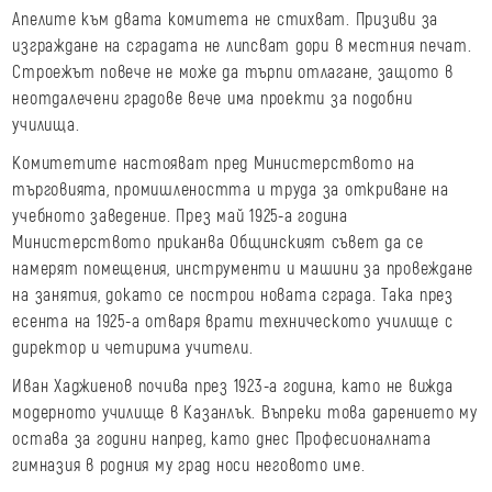
Апелите към двата комитета не стихват. Призиви за
изграждане на сградата не липсват дори в местния печат.
Строежът повече не може да търпи отлагане, защото в
неотдалечени градове вече има проекти за подобни
училища.
Комитетите настояват пред Министерството на
търговията, промишлеността и труда за откриване на
учебното заведение. През май 1925-а година
Министерството приканва Общинският съвет да се
намерят помещения, инструменти и машини за провеждане
на занятия, докато се построи новата сграда. Така през
есента на 1925-а отваря врати техническото училище с
директор и четирима учители.
Иван Хаджиенов почива през 1923-а година, като не вижда
модерното училище в Казанлък. Въпреки това дарението му
остава за години напред, като днес Професионалната
гимназия в родния му град носи неговото име.