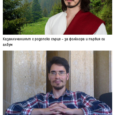
Казанлъчанинът с родопско сърце – за фолклора и първия си
албум