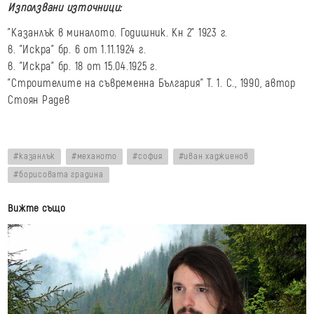
Използвани източници:
"Казанлък в миналото. Годишник. Кн 2" 1923 г.
в. "Искра" бр. 6 от 1.11.1924 г.
в. "Искра" бр. 18 от 15.04.1925 г.
"Строителите на съвременна България" Т. 1. С., 1990, автор
Стоян Радев
казанлък
механото
софия
иван хаджиенов
борисовата градина
Вижте също