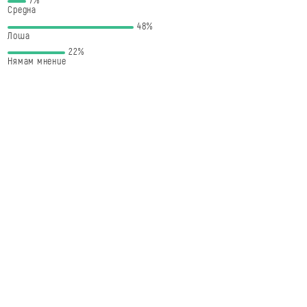
7%
Средна
48%
Лоша
22%
Нямам мнение