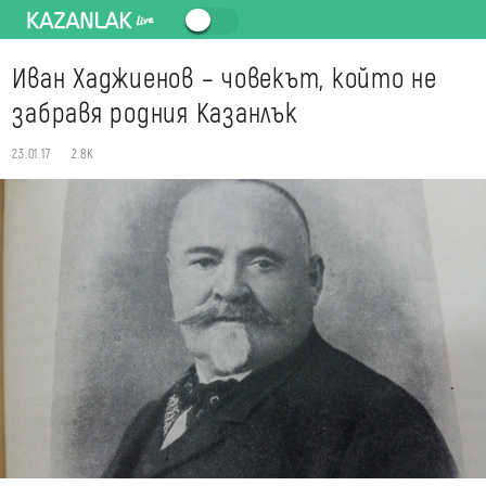
Иван Хаджиенов – човекът, който не
забравя родния Казанлък
23.01.17
2.8K