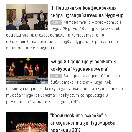
III Национална конфецеренция
събра изследователи на Чудомир
Литературно – художествен
31.03.17
музей "Чудомир" в град Казанлък събра
водещи учени, изследователи на литературното
творчество на големия разказвач Чудомир в рамките на
едноименните празници
Близо 80 деца ще участват в
конкурса "Чудонемирчета"
За поредна година Общинска
31.03.17
библиотека " Искра" – Казанлък
организира детски конкурс за изпълнение на хумористична
творба " Чудонемирчета". Конкурсът се провежда в
рамките на Чудомирови празници 2017г
"Космическите гласове" с
аплодисменти за Чудомирови
празници 2017