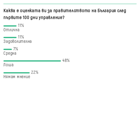
Каква е оценката ви за правителството на България след
първите 100 дни управление?
11%
Отлична
11%
Задоволителна
7%
Средна
48%
Лоша
22%
Нямам мнение