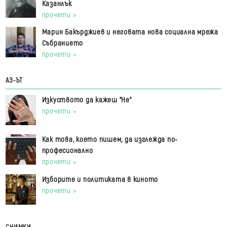
Казанлък
прочети »
Марин Бакърджиев и неговата нова социална мрежа
Събранието
прочети »
АЗ-ЪТ
Изкуството да кажеш "Не"
прочети »
Как това, което пишем, да изглежда по-
професионално
прочети »
Изборите и политиката в киното
прочети »