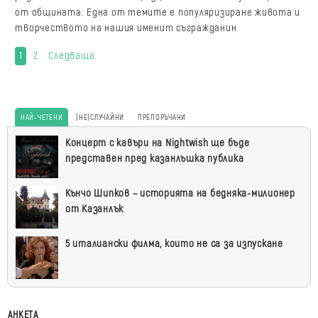
от общината. Една от темите е популяризиране живота и
творчеството на нашия именит съгражданин
1
2
Следваща
НАЙ-ЧЕТЕНИ
(НЕ)СЛУЧАЙНИ
ПРЕПОРЪЧАНИ
Най-
Концерт с кавъри на Nightwish ще бъде
четени
представен пред казанлъшка публика
Кънчо Шипков – историята на бедняка-милионер
от Казанлък
5 италиански филма, които не са за изпускане
АНКЕТА