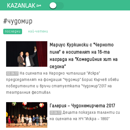
#чудомир
последни
най-четени
Мариус Куркински с "Черното
пиле" е носителят на 16-та
награда на "Комедийния хит на
сезона"
На сцената на Народно читалище "Искра"
02.04.17
председателят на фондация "Чудомир" Борис Кърчев обяви
победителите и връчи статуетката "Чудомир"2017 на
театралния фестивал
Галерия – Чудонемирчета 2017
Децата показаха таланти си
01.04.17
на сцената на НЧ "Искра – 1860"