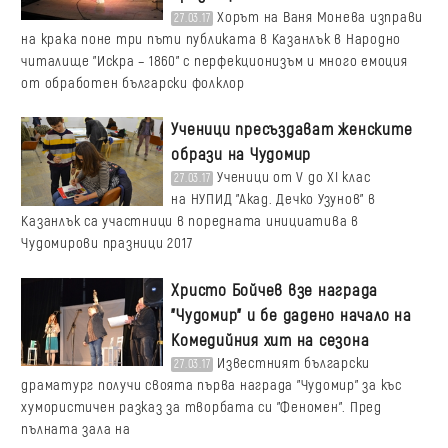
Хорът на Ваня Монева изправи
27.03.17
на крака поне три пъти публиката в Казанлък в Народно
читалище "Искра – 1860" с перфекционизъм и много емоция
от обработен български фолклор
Ученици пресъздават женските
образи на Чудомир
Ученици от V до XI клас
27.03.17
на НУПИД "Акад. Дечко Узунов" в
Казанлък са участници в поредната инициатива в
Чудомирови празници 2017
Христо Бойчев взе награда
"Чудомир" и бе дадено начало на
Комедийния хит на сезона
Известният български
27.03.17
драматург получи своята първа награда "Чудомир" за къс
хумористичен разказ за творбата си "Феномен". Пред
пълната зала на