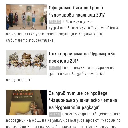
Официално бяха открити
Чудомирови празници 2017
В Литературно-
25.03.17
художествения музей "Чудомир" бяха
открити ХХIV Чудомирови празници в Казанлък. На
събитието присъстваха
Пълна програма на Чудомирови
празници 2017
Ето и пълната програма по
12.03.17
дати и часове за Чудомирови
празници 2017
За пръв път ще се проведе
"Национално ученическо четене
на Чудомирови разкази"
От 2015 година Общественият
20.02.17
посредник на община Казанлък реализира проект "Часове по
родолюбие в часа на класа", изцяло насочен към учениците