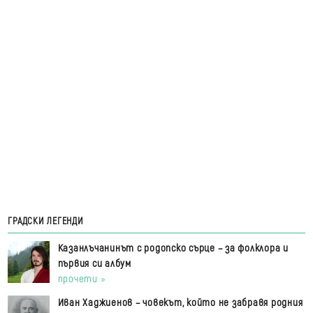
ГРАДСКИ ЛЕГЕНДИ
Казанлъчанинът с родопско сърце – за фолклора и
първия си албум
прочети »
Иван Хаджиенов – човекът, който не забравя родния