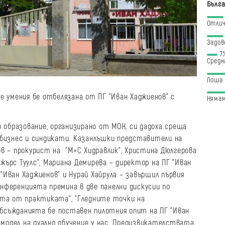
Бълга
Отли
Задов
7
Средн
Лоша
 умения бе отбелязана от ПГ "Иван Хаджиенов" с
Нямам
 образование, организирано от МОН, си дадоха среща
бизнес и синдикати. Казанлъшки представители на
 – прокурист на "М+С Хидравлик", Христина Дюлгерова
ужърс Туулс", Мариана Демирева – директор на ПГ "Иван
 "Иван Хаджиенов" и Нурай Хайрула – завършил първия
онференцията премина в две панелни дискусии по
та от практиката", "Гледните точки на
обсъжданията бе поставен пилотния опит на ПГ "Иван
 модел на дуално обучение у нас. Предизвикателствата