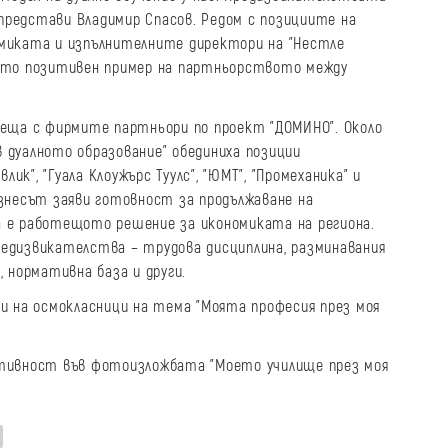
 представи Владимир Спасов. Редом с позициите на
омиката и изпълнителните директори на "Нестле
и като позитивен пример на партньорството между
реща с фирмите партньори по проект "ДОМИНО". Около
 дуалното образование" обединиха позиции
лик", "Гуала Клоужърс Туулс", "ЮМТ", "Промеханика" и
знесът заяви готовност за продължаване на
 е работещото решение за икономиката на региона.
едизвикателства – трудова дисциплина, разминавания
 нормативна база и други.
и на осмокласници на тема "Моята професия през моя
ативност във фотоизложбата "Моето училище през моя