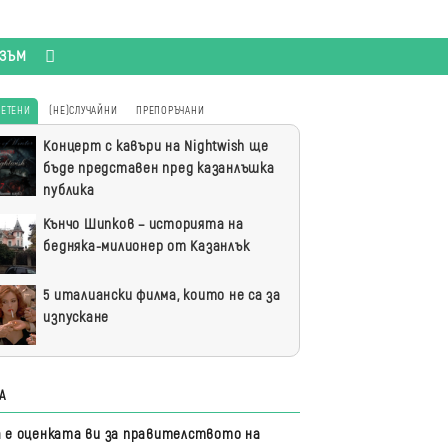
ИЗЪМ
ЧЕТЕНИ
(НЕ)СЛУЧАЙНИ
ПРЕПОРЪЧАНИ
-
Концерт с кавъри на Nightwish ще
ени
бъде представен пред казанлъшка
публика
Кънчо Шипков – историята на
бедняка-милионер от Казанлък
5 италиански филма, които не са за
изпускане
А
а е оценката ви за правителството на