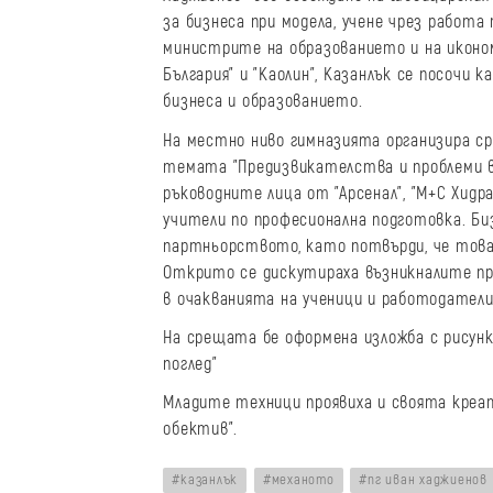
за бизнеса при модела, учене чрез работа
министрите на образованието и на икон
България" и "Каолин", Казанлък се посоч
бизнеса и образованието.
На местно ниво гимназията организира с
темата "Предизвикателства и проблеми в
ръководните лица от "Арсенал", "М+С Хидрав
учители по професионална подготовка. Би
партньорството, като потвърди, че това
Открито се дискутираха възникналите пр
в очакванията на ученици и работодатели,
На срещата бе оформена изложба с рисунк
поглед"
Младите техници проявиха и своята кре
обектив".
казанлък
механото
пг иван хаджиенов