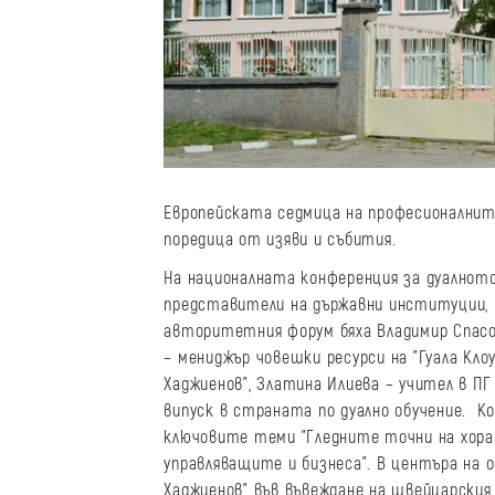
Европейската седмица на професионалните
поредица от изяви и събития.
На националната конференция за дуалното
представители на държавни институции, 
авторитетния форум бяха Владимир Спасов
– мениджър човешки ресурси на "Гуала Кло
Хаджиенов", Златина Илиева – учител в ПГ
випуск в страната по дуално обучение. К
ключовите теми "Гледните точни на хора
управляващите и бизнеса". В центъра на 
Хаджиенов" във въвеждане на швейцарския