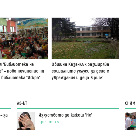
я "Библиотека на
Община Казанлък разширява
" – ново начинание на
социалните услуги за деца с
 библиотека "Искра"
увреждания и деца в риск
АЗ-ЪТ
СНИМ
– за
Изкуството да кажеш "Не"
прочети »