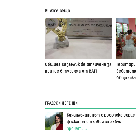
Вижте също
Община Казанлък бе отличена за
Територи
принос в туризма от BATI
бебетата
Общинска
ГРАДСКИ ЛЕГЕНДИ
Казанлъчанинът с родопско сърце 
фолклора и първия си албум
прочети »