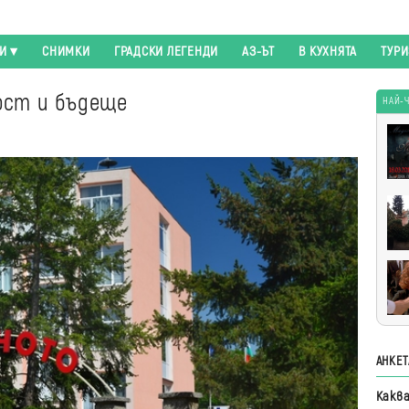
И
СНИМКИ
ГРАДСКИ ЛЕГЕНДИ
АЗ-ЪТ
В КУХНЯТА
ТУР
ност и бъдеще
НАЙ-
Най
чет
АНКЕТ
Какв