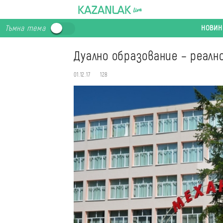
НОВИН
Тъмна тема
Дуално образование – реал
01.12.17
128