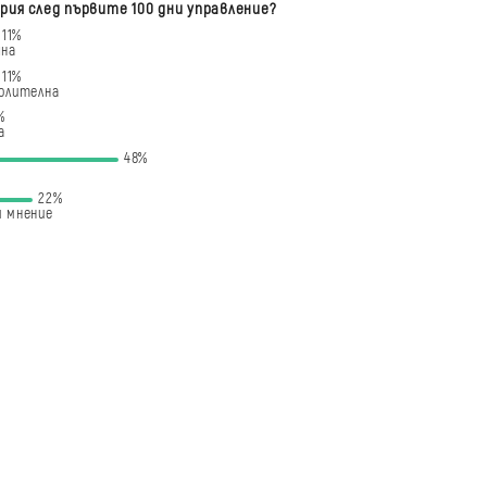
рия след първите 100 дни управление?
11%
чна
11%
олителна
%
а
48%
22%
 мнение