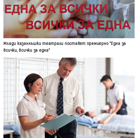
Млади казанлъшки театрали поставят премиерно "Една за
всички, всички за една"