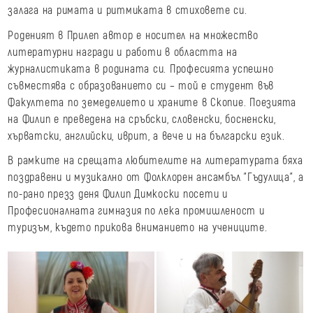
залага на римата и ритмиката в стиховете си.
Роденият в Прилеп автор е носител на множество
литературни награди и работи в областта на
журналистиката в родината си. Професията успешно
съвместява с образованието си – той е студент във
Факултета по земеделието и храните в Скопие. Поезията
на Филип е преведена на сръбски, словенски, босненски,
хърватски, английски, иврит, а вече и на български език.
В рамките на срещата любителите на литературата бяха
поздравени и музикално от Фолклорен ансамбъл "Гъдулица", а
по-рано презз деня Филип Димкоски посети и
Професионалната гимназия по лека промишленост и
туризъм, където прикова вниманието на учениците.