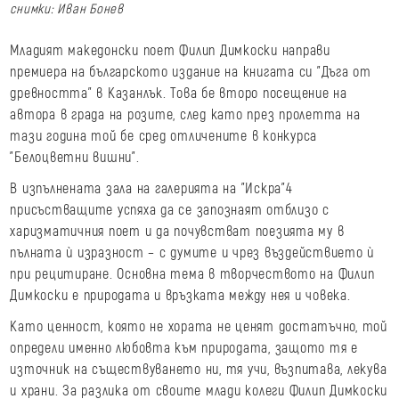
снимки: Иван Бонев
Младият македонски поет Филип Димкоски направи
премиера на българското издание на книгата си "Дъга от
древността" в Казанлък. Това бе вторo посещение на
автора в града на розите, след като през пролетта на
тази година той бе сред отличените в конкурса
"Белоцветни вишни".
В изпълнената зала на галерията на "Искра"4
присъстващите успяха да се запознаят отблизо с
харизматичния поет и да почувстват поезията му в
пълната ѝ изразност – с думите и чрез въздействието ѝ
при рецитиране. Основна тема в творчеството на Филип
Димкоски е природата и връзката между нея и човека.
Като ценност, която не хората не ценят достатъчно, той
определи именно любовта към природата, защото тя е
източник на съществуването ни, тя учи, възпитава, лекува
и храни. За разлика от своите млади колеги Филип Димкоски