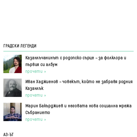
ГРАДСКИ ЛЕГЕНДИ
Казанлъчанинът с родопско сърце – за фолклора и
първия си албум
прочети »
Иван Хаджиенов – човекът, който не забравя родния
Казанлък
прочети »
Марин Бакърджиев и неговата нова социална мрежа
Събранието
прочети »
АЗ-ЪТ