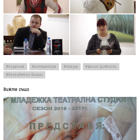
казанлък
литература
поезия
филип димкоски
белоцветни вишни
Вижте също