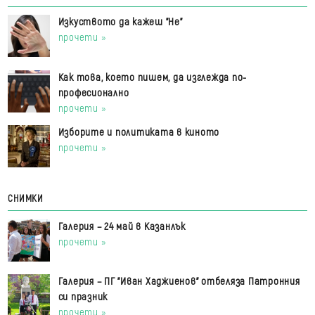
Изкуството да кажеш "Не"
прочети »
Как това, което пишем, да изглежда по-
професионално
прочети »
Изборите и политиката в киното
прочети »
СНИМКИ
Галерия – 24 май в Казанлък
прочети »
Галерия – ПГ "Иван Хаджиенов" отбеляза Патронния
си празник
прочети »