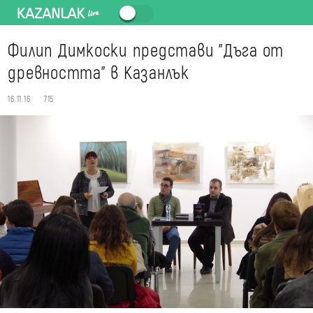
Филип Димкоски представи "Дъга от
древността" в Казанлък
16.11.16
715