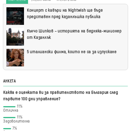
Най-
Концерт с кавъри на Nightwish ще бъде
четени
представен пред казанлъшка публика
Кънчо Шипков – историята на бедняка-милионер
от Казанлък
5 италиански филма, които не са за изпускане
АНКЕТА
Каква е оценката ви за правителството на България след
първите 100 дни управление?
11%
Отлична
11%
Задоволителна
7%