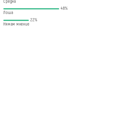
Средна
48%
Лоша
22%
Нямам мнение