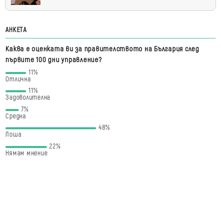
АНКЕТА
Каква е оценката ви за правителството на България след
първите 100 дни управление?
11%
Отлична
11%
Задоволителна
7%
Средна
48%
Лоша
22%
Нямам мнение