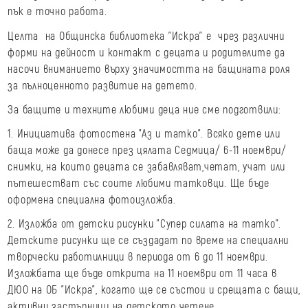
пък е точно работа.
Целта
на Общинска библиотека "Искра" е чрез различни
форми на дейност и контакт с децата и родителите да
насочи вниманието върху значимостта на бащината роля
за пълноценното развитие на детето.
За бащите и техните любими деца ние сме подготвили:
1. Инициатива фотостена "Аз и татко". Всяко дете или
баща може да донесе през цялата Седмица/ 6-11 ноември/
снимки, на които децата се забавляват,четат, учат или
пътешестват със соите любими татковци. Ще бъде
оформена специална фотоизложба.
2. Изложба от детски рисунки "Супер силата на татко".
Детските рисунки ще се създадат по време на специални
творчески работилници в периода от 6 до 11 ноември.
Изложбата ще бъде открита на 11 ноември от 11 часа в
ДЮО на ОБ "Искра", когато ще се състои и срещата с бащи,
активни застъпници на детското четене.