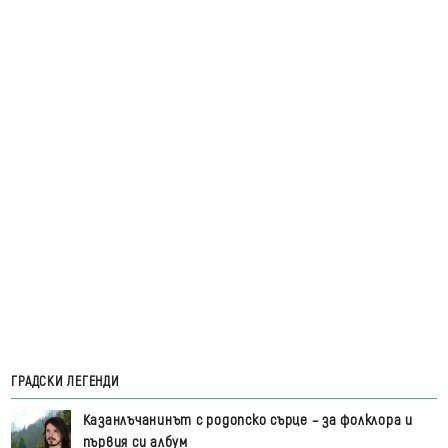
ГРАДСКИ ЛЕГЕНДИ
Казанлъчанинът с родопско сърце – за фолклора и
първия си албум