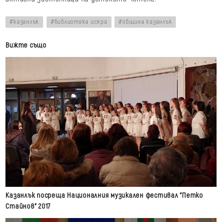
казанлък
библиотека искра
община казанлък
Вижте също
Казанлък посреща Националния музикален фестивал "Петко
Стайнов" 2017