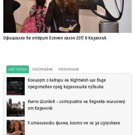
Официално бе открит Есенен салон 2017 в Казанлък
НАЙ-ЧЕТЕНИ
(НЕ)СЛУЧАЙНИ
ПРЕПОРЪЧАНИ
Най-
Концерт с кавъри на Nightwish ще бъде
четени
представен пред казанлъшка публика
Кънчо Шипков – историята на бедняка-милионер
от Казанлък
5 италиански филма, които не са за изпускане