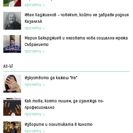
прочети »
Иван Хаджиенов – човекът, който не забравя родния
Казанлък
прочети »
Марин Бакърджиев и неговата нова социална мрежа
Събранието
прочети »
АЗ-ЪТ
Изкуството да кажеш "Не"
прочети »
Как това, което пишем, да изглежда по-
професионално
прочети »
Изборите и политиката в киното
прочети »