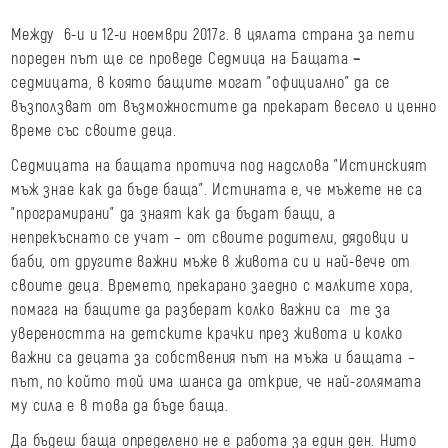
Между 6-и и 12-и ноември 2017г. в цялата страна за пети
пореден път ще се проведе Седмица на Бащата
–
седмицата, в която бащите могат "официално" да се
възползват от възможностите да прекарат весело и ценно
време със своите деца.
Седмицата на бащата протича под надслова "Истинският
мъж знае как да бъде баща". Истината е, че мъжете не са
"програмирани" да знаят как да бъдат бащи, а
непрекъснато се учат – от своите родители, дядовци и
баби, от другите важни мъже в живота си и най-вече от
своите деца. Времето, прекарано заедно с малките хора,
помага на бащите да разберат колко важни са те за
увереността на детските крачки през живота и колко
важни са децата за собствения път на мъжа и бащата –
път, по който той има шанса да открие, че най-голямата
му сила е в това да бъде баща.
Да бъдеш баща определено не е работа за един ден. Нито