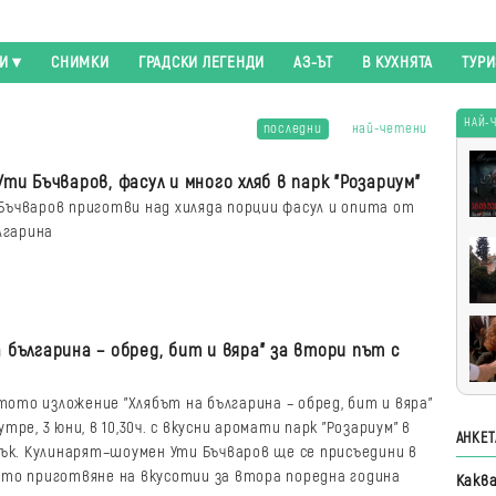
И
СНИМКИ
ГРАДСКИ ЛЕГЕНДИ
АЗ-ЪТ
В КУХНЯТА
ТУР
НАЙ-
последни
най-четени
Най
Ути Бъчваров, фасул и много хляб в парк "Розариум"
чет
Бъчваров приготви над хиляда порции фасул и опита от
лгарина
а българина – обред, бит и вяра" за втори път с
ото изложение "Хлябът на българина – обред, бит и вяра"
тре, 3 юни, в 10,30ч. с вкусни аромати парк "Розариум" в
АНКЕТ
лък. Кулинарят–шоумен Ути Бъчваров ще се присъедини в
то приготвяне на вкусотии за втора поредна година
Какв