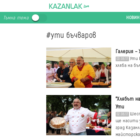
НОВИН
Тъмна тема
#ути бъчваров
Галерия – 
Ути 
03.06.17
хляба на бъ
"Хлябът н
Ути
Шест
02.06.17
ще насити у
град Казан
майсторско