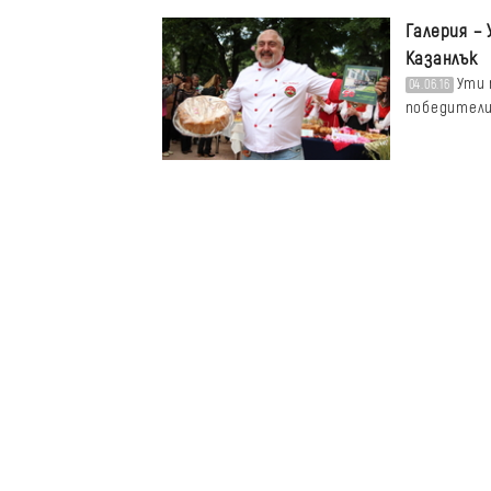
Галерия – 
Казанлък
Ути 
04.06.16
победителит