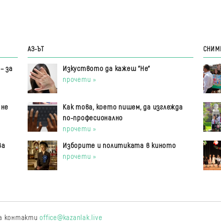
АЗ-ЪТ
СНИМ
– за
Изкуството да кажеш "Не"
прочети »
 не
Как това, което пишем, да изглежда
по-професионално
прочети »
ва
Изборите и политиката в киното
прочети »
 За контакти
office@kazanlak.live