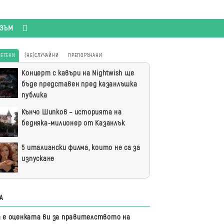
ИЗЪМ
ЧЕТЕНИ
(НЕ)СЛУЧАЙНИ
ПРЕПОРЪЧАНИ
-
Концерт с кавъри на Nightwish ще
ени
бъде представен пред казанлъшка
публика
Кънчо Шипков – историята на
бедняка-милионер от Казанлък
5 италиански филма, които не са за
изпускане
А
а е оценката ви за правителството на