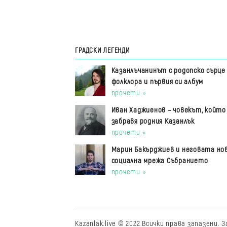
ГРАДСКИ ЛЕГЕНДИ
Казанлъчанинът с родопско сърце 
фолклора и първия си албум
прочети »
Иван Хаджиенов – човекът, който
забравя родния Казанлък
прочети »
Марин Бакърджиев и неговата но
социална мрежа Събранието
прочети »
Kazanlak.live © 2022 Всички права запазени.