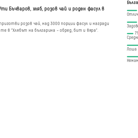
Бълга
Ути Бъчваров, хляб, розов чай и роден фасул в
Отли
приготви розов чай, над 3000 порции фасул и награди
Задов
е в "Хлябът на българина – обред, бит и вяра".
7
Средн
Лоша
Нямам