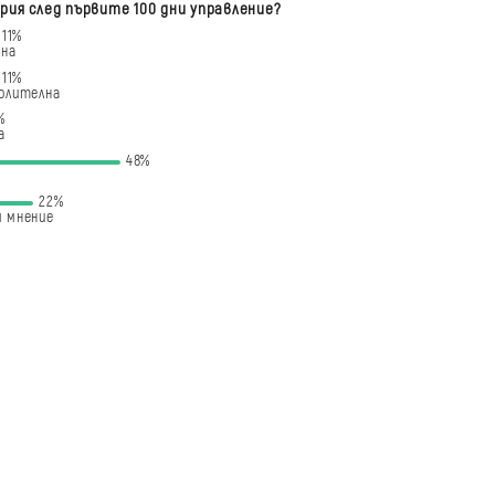
рия след първите 100 дни управление?
11%
чна
11%
олителна
%
а
48%
22%
 мнение