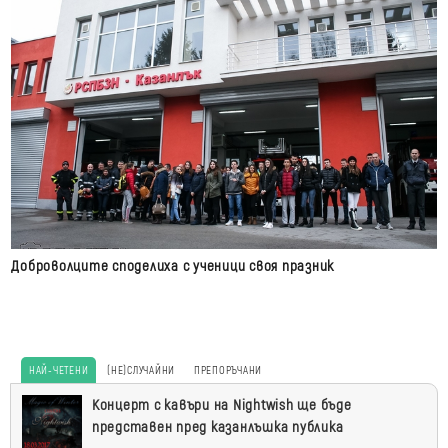
Доброволците споделиха с ученици своя празник
НАЙ-ЧЕТЕНИ
(НЕ)СЛУЧАЙНИ
ПРЕПОРЪЧАНИ
Най-
Концерт с кавъри на Nightwish ще бъде
четени
представен пред казанлъшка публика