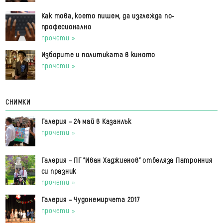
Как това, което пишем, да изглежда по-
професионално
прочети »
Изборите и политиката в киното
прочети »
СНИМКИ
Галерия – 24 май в Казанлък
прочети »
Галерия – ПГ "Иван Хаджиенов" отбеляза Патронния
си празник
прочети »
Галерия – Чудонемирчета 2017
прочети »