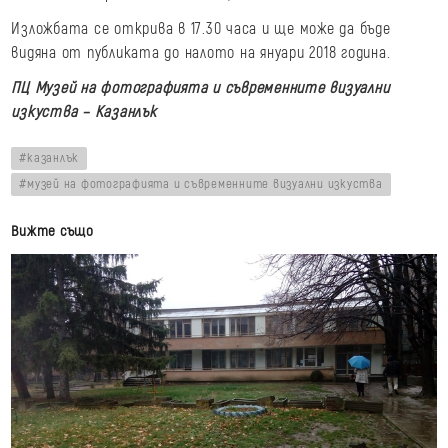
Изложбата се открива в 17.30 часа и ще може да бъде
видяна от публиката до налото на януари 2018 година.
ПЦ Музей на фотографията и съвременните визуални
изкуства – Казанлък
казанлък
музей на фотографията и съвременните визуални изкуства
Вижте също