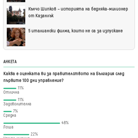
Кънчо Шипков – историята на бедняка-милионер
от Казанлък
5 италиански филма, които не са за изпускане
АНКЕТА
Каква е оценката ви за правителството на България след
първите 100 дни управление?
11%
Отлична
11%
Задоволителна
7%
Средна
48%
Лоша
22%