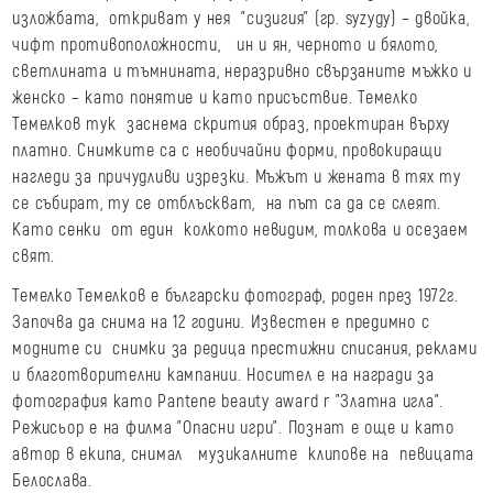
изложбата, откриват у нея "сизигия" (гр. syzygy) – двойка,
чифт противоположности, ин и ян, черното и бялото,
светлината и тъмнината, неразривно свързаните мъжко и
женско – като понятие и като присъствие. Темелко
Темелков тук заснема скрития образ, проектиран върху
платно. Снимките са с необичайни форми, провокиращи
нагледи за причудливи изрезки. Мъжът и жената в тях ту
се събират, ту се отблъскват, на път са да се слеят.
Като сенки от един колкото невидим, толкова и осезаем
свят.
Темелко Темелков е български фотограф, роден през 1972г.
Започва да снима на 12 години. Известен е предимно с
модните си снимки за редица престижни списания, реклами
и благотворителни кампании. Носител е на награди за
фотография като Pantene beauty award r "Златна игла".
Режисьор е на филма "Опасни игри". Познат е още и като
автор в екипа, снимал музикалните клипове на певицата
Белослава.