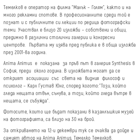
Темелков е оператор на филма "Малък – Голям", както и на
много рекламни спотове. В професионалните среди той е
познат и с публичните си лекции по редица фотографски
теми. Участвал е близо 20 изложби – собствени и общи,
предимно в различни столични галерии и конгресни
центрове. Първата му изява пред публика е в обща изложба
през 2001-ва година.
Anima Animus е показана за пръв път в галерия Synthesis в
София, преди около година. В изложбата могат да се
открият асоциации със света на видния философ и
психолог – Карл Густав Юнг, според когото:"Този, който
гледа нещата отвън, сънува, а този, който гледа вътре в
нещата, се събужда".
Фотосите, които ще бъдат показани в казанлъшкия музей
на фотографията, са близо на 30 на брой.
За откриването на 12-и декември тук се очаква да дойде и
самият автор на Anima Animus, Темелко Темелков.