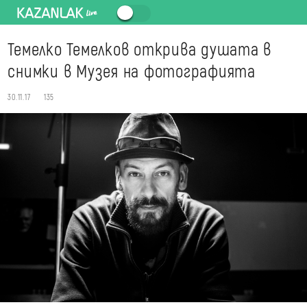
Темелко Темелков открива душата в
снимки в Музея на фотографията
30.11.17
135