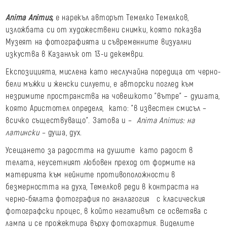
Anima
Animus
,
е нарекъл авторът Темелко Темелков,
изложбата си от художествени снимки, която показва
Музеят на фотографията и съвременните визуални
изкуства в Казанлък от 13-и декември.
Експозицията, мислена като неслучайна поредица от черно-
бели мъжки и женски силуети, е авторски поглед към
незримите пространства на човешкото "вътре" – душата,
която Аристотел определя, като: "в известен смисъл –
всичко съществуващо". Затова и –
Anima Animus
: на
латински –
душа, дух.
Усещането за радостта на душите като радост в
телата, неусетният любовен преход от формите на
материята към нейните противоположности в
безмерността на духа, Темелков реди в контраста на
черно-бялата фотография по аналагогия с класическия
фотографски процес, в който негативът се осветява с
лампа и се прожектира върху фотохартия. Виделите