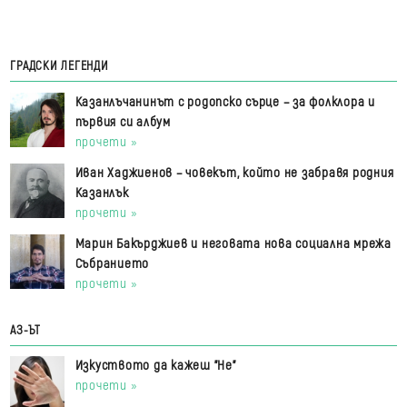
ГРАДСКИ ЛЕГЕНДИ
Казанлъчанинът с родопско сърце – за фолклора и
първия си албум
прочети »
Иван Хаджиенов – човекът, който не забравя родния
Казанлък
прочети »
Марин Бакърджиев и неговата нова социална мрежа
Събранието
прочети »
АЗ-ЪТ
Изкуството да кажеш "Не"
прочети »