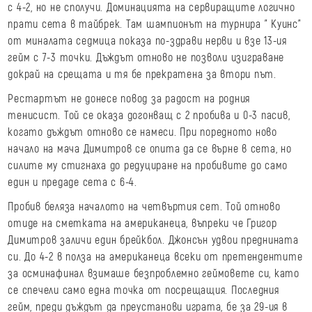
с 4-2, но не сполучи. Доминацията на сервиращите логично
прати сета в тайбрек. Там шампионът на турнира " Куинс"
от миналата седмица показа по-здрави нерви и взе 13-ия
гейм с 7-3 точки. Дъждът отново не позволи изиграване
докрай на срещата и тя бе прекратена за втори път.
Рестартът не донесе повод за радост на родния
тенисист. Той се оказа догонващ с 2 пробива и 0-3 пасив,
когато дъждът отново се намеси. При поредното ново
начало на мача Димитров се опита да се върне в сета, но
силите му стигнаха до редуциране на пробивите до само
един и предаде сета с 6-4.
Пробив беляза началото на четвъртия сет. Той отново
отиде на сметката на американеца, въпреки че Григор
Димитров заличи един брейкбол. Джонсън удвои преднината
си. До 4-2 в полза на американеца всеки от претендентите
за осминафинал взимаше безпроблемно геймовете си, като
се спечели само една точка от посрещащия. Последния
гейм, преди дъждът да преустанови играта, бе за 29-ия в