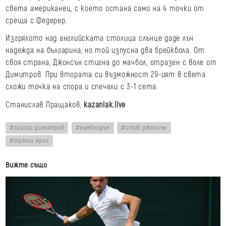
света американец, с което остана само на 4 точки от
среща с Федерер.
Изгрялото над английската столица слънце даде лъч
надежда на българина, но той изпусна два брейкбола. От
своя страна, Джонсън стигна до мачбол, отразен с воле от
Димитров. При втората си възможност 29-ият в света
сложи точка на спора и спечели с 3-1 сета.
Станислав Пращаков,
kazanlak.live
григор димитров
уимбълдън
стив джонсън
трети кръг
Вижте също