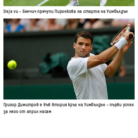
Deja vu – Бенчич пречупи Пиронкова на старта на Уимбълдън
Григор Димитров е във втория кръг на Уимбълдън – първи успех
за него от април насам