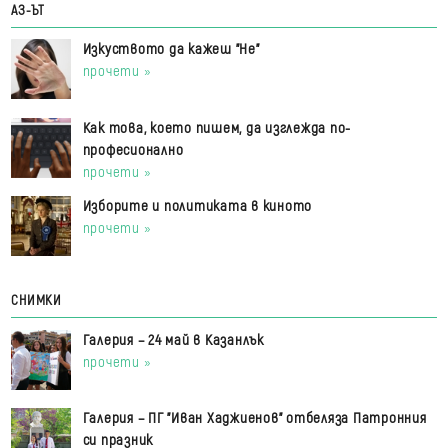
АЗ-ЪТ
Изкуството да кажеш "Не"
прочети »
Как това, което пишем, да изглежда по-
професионално
прочети »
Изборите и политиката в киното
прочети »
СНИМКИ
Галерия – 24 май в Казанлък
прочети »
Галерия – ПГ "Иван Хаджиенов" отбеляза Патронния
си празник