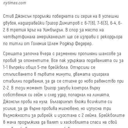
nytimes.com
Стив Джонсън продължи победната си серия на 8 успешни
двубоя, надигравайки Григор Димитров с 6-7(6), 7-6(3), 6-4, 6-
2 в третия кръг на Уимбълдън. В спор за място на
четвъртфинала американецът ще се изправи с рекордьора
по титли от Големия Шлем Роджър Федерер.
Срещата започна вчера с разменени пропиляни шансове за
пробив за опонентите. Все пак удържаха подаванията си за
1-1 въпреки общо 5-те брейкбола. Отърсили се
стъписването в първите минути, двамата изиграха
стабилни подавания, за да се стигне до ново равенство при
2-2. В този момент Григор загуби контрол върху
собствения си гейм и след удар, попаднал на линията,
Джонсън проби на нула. Българинът вложи всичките си
усилия, за да върне пробива мигновено, но изпусна три
възможности за рибрейк и изостана с 2 гейма. Брейкболите
в мача продължиха да валят и хасковлията спаси на свой