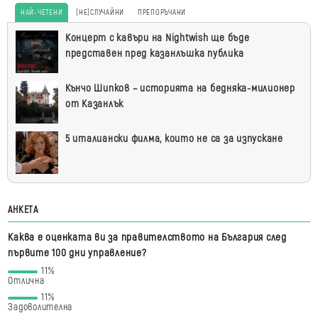
НАЙ-ЧЕТЕНИ
(НЕ)СЛУЧАЙНИ
ПРЕПОРЪЧАНИ
Най-
Концерт с кавъри на Nightwish ще бъде
четени
представен пред казанлъшка публика
Кънчо Шипков – историята на бедняка-милионер
от Казанлък
5 италиански филма, които не са за изпускане
АНКЕТА
Каква е оценката ви за правителството на България след
първите 100 дни управление?
11%
Отлична
11%
Задоволителна