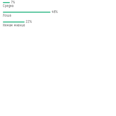
7%
Средна
48%
Лоша
22%
Нямам мнение