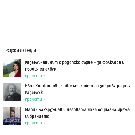
ГРАДСКИ ЛЕГЕНДИ
Казанлъчанинът с родопско сърце – за фолклора и
първия си албум
прочети »
Иван Хаджиенов – човекът, който не забравя родния
Казанлък
прочети »
Марин Бакърджиев и неговата нова социална мрежа
Събранието
прочети »