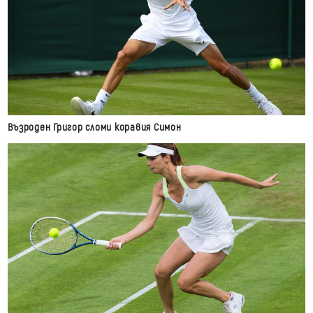
Възроден Григор сломи коравия Симон