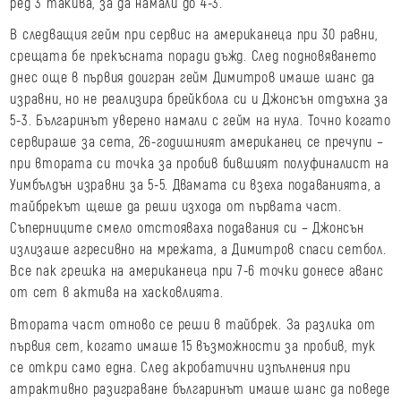
ред 3 такива, за да намали до 4-3.
В следващия гейм при сервис на американеца при 30 равни,
срещата бе прекъсната поради дъжд. След подновяването
днес още в първия доигран гейм Димитров имаше шанс да
изравни, но не реализира брейкбола си и Джонсън отдъхна за
5-3. Българинът уверено намали с гейм на нула. Точно когато
сервираше за сета, 26-годишният американец се пречупи –
при втората си точка за пробив бившият полуфиналист на
Уимбълдън изравни за 5-5. Двамата си взеха подаванията, а
тайбрекът щеше да реши изхода от първата част.
Съперниците смело отстояваха подавания си – Джонсън
излизаше агресивно на мрежата, а Димитров спаси сетбол.
Все пак грешка на американеца при 7-6 точки донесе аванс
от сет в актива на хасковлията.
Втората част отново се реши в тайбрек. За разлика от
първия сет, когато имаше 15 възможности за пробив, тук
се откри само една. След акробатични изпълнения при
атрактивно разиграване българинът имаше шанс да поведе