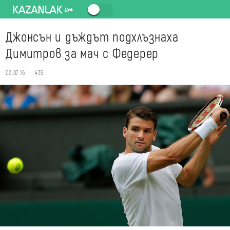
Джонсън и дъждът подхлъзнаха
Димитров за мач с Федерер
02.07.16
435