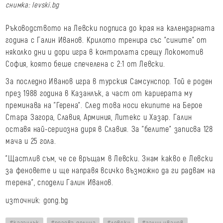
снимка: levski.bg
Ръководството на Левски подписа до края на календарната
година с Галин Иванов. Крилото тренира със "сините" от
няколко дни и дори игра в контролата срещу Локомотив
София, която беше спечелена с 2:1 от Левски.
За последно Иванов игра в турския Самсунспор. Той е роден
през 1988 година в Казанлък, а част от кариерата му
преминава на "Герена". След това носи екипите на Берое
Стара Загора, Славия, Арминия, Литекс и Хазар. Галин
оставя най-сериозна диря в Славия. За "белите" записва 128
мача и 25 гола.
"Щастлив съм, че се връщам в Левски. Знам какво е Левски
за феновете и ще направя всичко възможно да ги радвам на
терена", сподели Галин Иванов.
източник: gong.bg