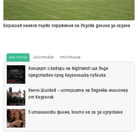
Борислав нанесе първо поражение на Розова долина за сезона
НАЙ-ЧЕТЕНИ
(НЕ)СЛУЧАЙНИ
ПРЕПОРЪЧАНИ
Най-
Концерт с кавъри на Nightwish ще бъде
четени
представен пред казанлъшка публика
Кънчо Шипков – историята на бедняка-милионер
от Казанлък
5 италиански филма, които не са за изпускане