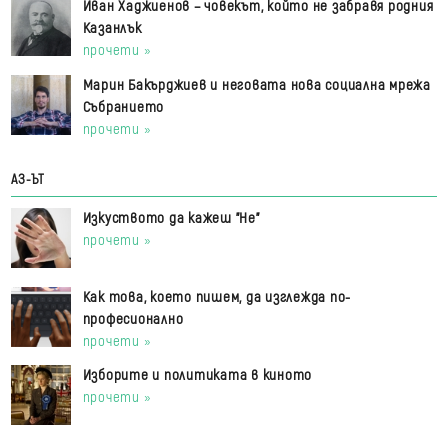
Иван Хаджиенов – човекът, който не забравя родния
Казанлък
прочети »
Марин Бакърджиев и неговата нова социална мрежа
Събранието
прочети »
АЗ-ЪТ
Изкуството да кажеш "Не"
прочети »
Как това, което пишем, да изглежда по-
професионално
прочети »
Изборите и политиката в киното
прочети »