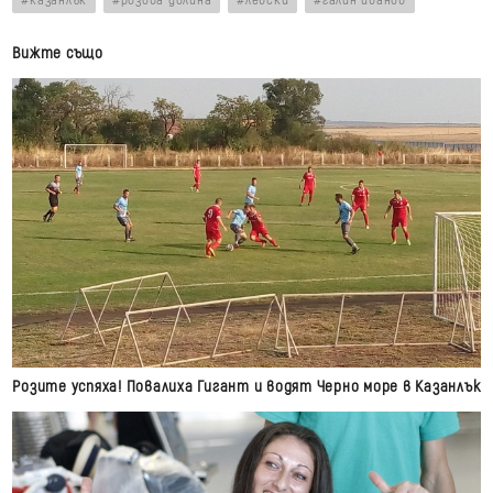
казанлък
розова долина
левски
галин иванов
Вижте също
Розите успяха! Повалиха Гигант и водят Черно море в Казанлък