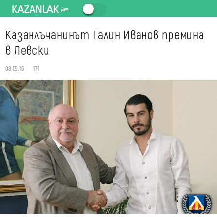
Казанлъчанинът Галин Иванов премина
в Левски
08.09.16
171