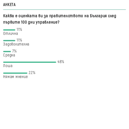
АНКЕТА
Каква е оценката ви за правителството на България след
първите 100 дни управление?
11%
Отлична
11%
Задоволителна
7%
Средна
48%
Лоша
22%
Нямам мнение