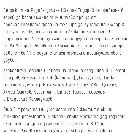
Стражът на Розова долина Цветан Тодоров се превърна в
герой за казанлъшкия тим в първа среща от
предварителната фаза на турнира за Купата на България
по футбол. Възпитаниците на Александър Георгиев
надиграха с 5:4 след изпълнение на дузпи отбора на Загорец
(Нова Загора). Редовното време на срещата приключи при
равенство 1:1, а розите имаха тотално преимущество в
двубоя.
Александър Георгиев изведе на терена следните 11: Цветан
Тодоров, Николай Цонков (капитан), Диан Динев, Петко
Георгиев, Димитър Вакавлиев, Емил Рачев, Иван Цанков,
Ахмед Фаиков, Кристиан Петров, Григор Георгиев
и Владислав Калайджиев.
Още в третата минута гостите в жълтите екипи
откриха резултата. Шекеров опъна мрежата зад Тодоров
след силен удар по земя от 15-ина метра. В 12-ата
минута Рачев коварно изпълни свободен удар покрай