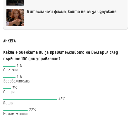
5 италиански филма, които не са за изпускане
АНКЕТА
Каква е оценката ви за правителството на България след
първите 100 дни управление?
11%
Отлична
11%
Задоволителна
7%
Средна
48%
Лоша
22%
Нямам мнение