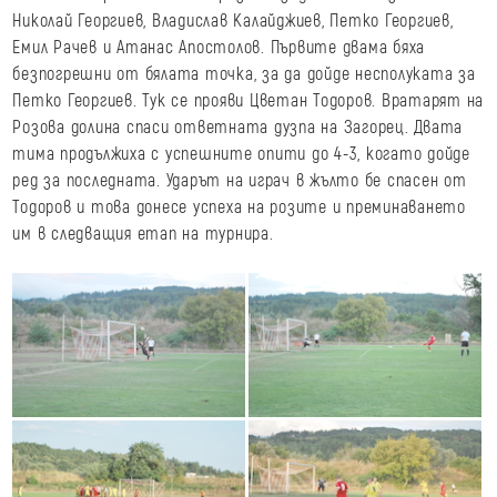
Николай Георгиев, Владислав Калайджиев, Петко Георгиев,
Емил Рачев и Атанас Апостолов. Първите двама бяха
безпогрешни от бялата точка, за да дойде несполуката за
Петко Георгиев. Тук се прояви Цветан Тодоров. Вратарят на
Розова долина спаси ответната дузпа на Загорец. Двата
тима продължиха с успешните опити до 4-3, когато дойде
ред за последната. Ударът на играч в жълто бе спасен от
Тодоров и това донесе успеха на розите и преминаването
им в следващия етап на турнира.