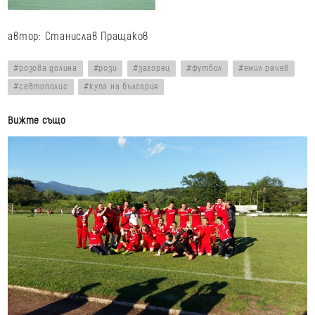
автор: Станислав Пращаков
розова долина
рози
загорец
футбол
емил рачев
севтополис
купа на българия
Вижте също