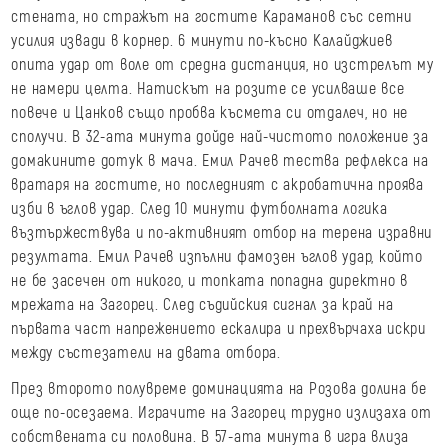
стената, но стражът на гостите Караманов със сетни
усилия извади в корнер. 6 минути по-късно Калайджиев
опита удар от воле от средна дистанция, но изстрелът му
не намери целта. Натискът на розите се усилваше все
повече и Цанков също пробва късмета си отдалеч, но не
сполучи. В 32-ата минута дойде най-чистото положение за
домакините дотук в мача. Емил Рачев тества рефлекса на
вратаря на гостите, но последният с акробатична проява
изби в ъглов удар. След 10 минути футболната логика
възтържествува и по-активният отбор на терена изравни
резултата. Емил Рачев изпълни фамозен ъглов удар, който
не бе засечен от никого, и топката попадна директно в
мрежата на Загорец. След съдийския сигнал за край на
първата част напрежението ескалира и прехвърчаха искри
между състезатели на двата отбора.
През второто полувреме доминацията на Розова долина бе
още по-осезаема. Играчите на Загорец трудно излизаха от
собствената си половина. В 57-ата минута в игра влиза