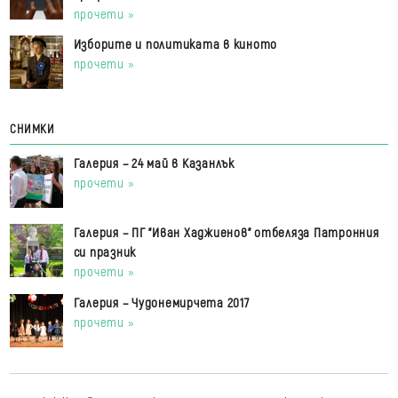
прочети »
Изборите и политиката в киното
прочети »
СНИМКИ
Галерия – 24 май в Казанлък
прочети »
Галерия – ПГ "Иван Хаджиенов" отбеляза Патронния
си празник
прочети »
Галерия – Чудонемирчета 2017
прочети »