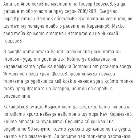
Атанас Апостолов на мястото на Григор Георгиев, за да
запише първо участие през сезон 2016/2017. След час
игра Кристиан Петров обстрелва вратата на гостите, но
шутът му попадна право в ръцете на Караманов. Малко
след това крилото отстъпи мястото си на Николай
Георгиев.
В следващата атака Рачев направи специалитета си –
топовен удар от дистанция, който за съжаление на
казанлъшката публика профуча встрани от дясната греда.
15 минути преди края Фаиков проби отляво, нагласи
топката за удобния си ляв крак и нанесе удар, който топна
току пред вратаря на Загорец, но той се справи с
опасността.
Калайджиев имаше възможност за гол, след като напредна
по лявото крило, навлезе навътре и шутира към Караманов,
който отрази ситуацията. Съдията свири край на
редовните 90 минути, което узакони изпълнието на дузпи,
както е по регламент. За розите зад топката застанаха