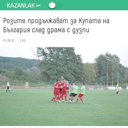
Розите продължават за Купата на
България след драма с дузпи
24.08.16
2.6K