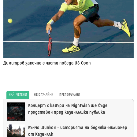
Димитров започна с чиста победа US Open
НАЙ-ЧЕТЕНИ
(НЕ)СЛУЧАЙНИ
ПРЕПОРЪЧАНИ
Най-
Концерт с кавъри на Nightwish ще бъде
четени
представен пред казанлъшка публика
Кънчо Шипков – историята на бедняка-милионер
от Казанлък