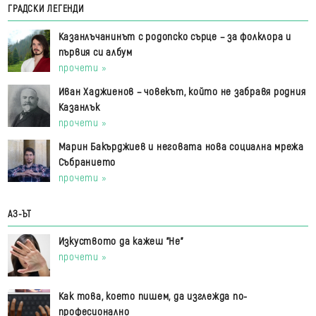
ГРАДСКИ ЛЕГЕНДИ
Казанлъчанинът с родопско сърце – за фолклора и
първия си албум
прочети »
Иван Хаджиенов – човекът, който не забравя родния
Казанлък
прочети »
Марин Бакърджиев и неговата нова социална мрежа
Събранието
прочети »
АЗ-ЪТ
Изкуството да кажеш "Не"
прочети »
Как това, което пишем, да изглежда по-
професионално