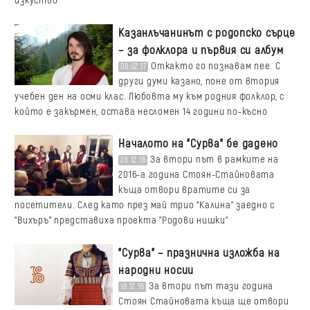
изкуство
Казанлъчанинът с родопско сърце
– за фолклора и първия си албум
Откакто го познавам пее. С
08.02.17
други думи казано, поне от втория
учебен ден на осми клас. Любовта му към родния фолклор, с
който е закърмен, остава несломен 14 години по-късно
Началото на "Сурва" бе дадено
За втори път в рамките на
26.12.16
2016-а година Стоян-Стайновата
къща отвори вратите си за
посетители. След като през май трио "Калина" заедно с
"Вихъръ" представиха проекта "Родови нишки"
"Сурва" – празнична изложба на
народни носии
За втори път тази година
18.12.16
Стоян Стайновата къща ще отвори