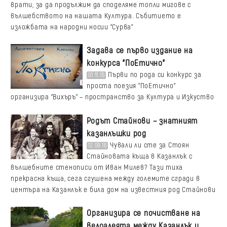
врати, за да продължим да споделяме топли мигове с
вълшебството на нашата Култура. Събитието е
изложбата на народни носии "Сурва"
Задава се първо издание на
конкурса "ПоЕтично"
Първи по рода си конкурс за
01.11.16
проста поезия "ПоЕтично"
организира "Вихъръ" – пространство за Култура и Изкуство
Родът Стайнови – знатният
казанлъшки род
Чували ли сте за Стоян
12.09.16
Стайновата къща в Казанлък с
вълшебните стенописи от Иван Милев? Тази тиха
прекрасна къща, сега сгушена между големите сгради в
центъра на Казанлък е била дом на известния род Стайнови
Oрганизира се почистване на
велоалеята между Казанлък и