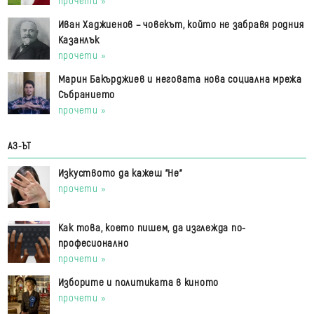
прочети »
Иван Хаджиенов – човекът, който не забравя родния
Казанлък
прочети »
Марин Бакърджиев и неговата нова социална мрежа
Събранието
прочети »
АЗ-ЪТ
Изкуството да кажеш "Не"
прочети »
Как това, което пишем, да изглежда по-
професионално
прочети »
Изборите и политиката в киното
прочети »