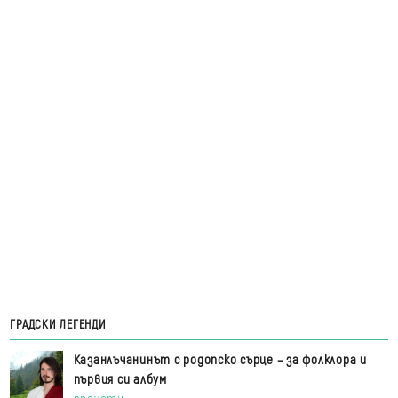
ГРАДСКИ ЛЕГЕНДИ
Казанлъчанинът с родопско сърце – за фолклора и
първия си албум