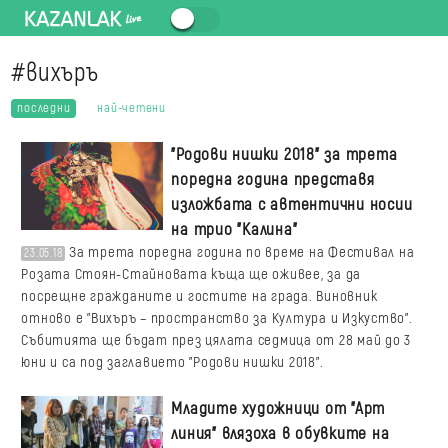
#вихъръ
последни
най-четени
"Родови нишки 2018" за трета
поредна година представя
изложбата с автентични носии
на трио "Калина"
За трета поредна година по време на Фестивал на
23.05.18
Розата Стоян-Стайновата къща ще оживее, за да
посрещне гражданите и гостите на града. Виновник
отново е "Вихъръ – пространство за Култура и Изкуство".
Събитията ще бъдат през цялата седмица от 28 май до 3
юни и са под заглавието "Родови нишки 2018".
Младите художници от "Арт
линия" влязоха в обувките на