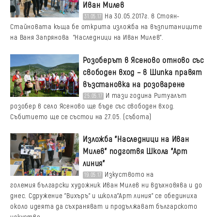
Иван Милев
На 30.05.2017г. в Стоян-
31.05.17
Стайновата къща бе открита изложба на възпитаниците
на Ваня Запрянова "Наследници на Иван Милев".
Розоберът в Ясеново отново със
свободен вход – в Шипка правят
възстановка на розоварене
И тази година Ритуалът
25.05.17
розобер в село Ясеново ще бъде със свободен вход.
Събитието ще се състои на 27.05. (събота)
Изложба "Наследници на Иван
Милев" подготвя Школа "Арт
линия"
Изкуството на
19.05.17
големия български художник Иван Милев ни вдъхновява и до
днес. Сдружение "Вихъръ" и школа"Арт линия" се обединиха
около идеята да съхраняват и продължават българското