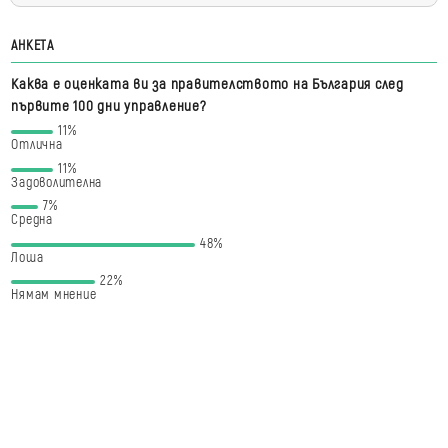
АНКЕТА
Каква е оценката ви за правителството на България след
първите 100 дни управление?
11%
Отлична
11%
Задоволителна
7%
Средна
48%
Лоша
22%
Нямам мнение