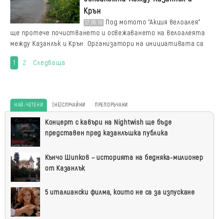
Крън
Под мотото "Акция велоалея"
17.06.16
ще протече почистването и освежаването на велоалеята
между Казанлък и Крън. Организатори на инициативата са
1
2
Следваща
НАЙ-ЧЕТЕНИ
(НЕ)СЛУЧАЙНИ
ПРЕПОРЪЧАНИ
Най-
Концерт с кавъри на Nightwish ще бъде
четени
представен пред казанлъшка публика
Кънчо Шипков – историята на бедняка-милионер
от Казанлък
5 италиански филма, които не са за изпускане