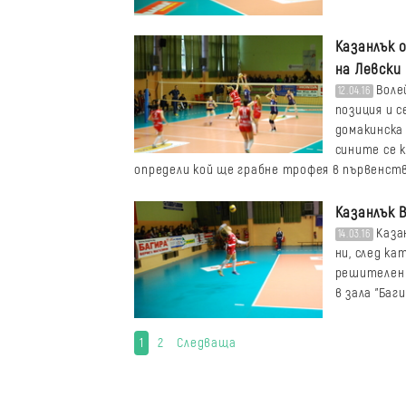
Казанлък 
на Левски
Воле
12.04.16
позиция и 
домакинска 
сините се к
определи кой ще грабне трофея в първенст
Казанлък 
Каза
14.03.16
ни, след ка
решителен 
в зала "Баги
1
2
Следваща