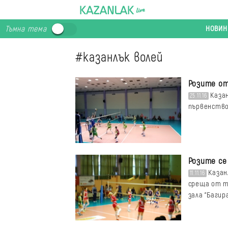
НОВИН
Тъмна тема
#казанлък волей
Розите от
Казан
25.11.16
първенство
Розите се
Казан
11.11.16
среща от т
зала "Багир