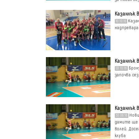
Казанлък 
Каза
10.10.16
надпревара
Казанлък 
Брон
03.10.16
започва сез
Казанлък 
Нови
30.06.16
дамите ще 
волей. Дос
клуба