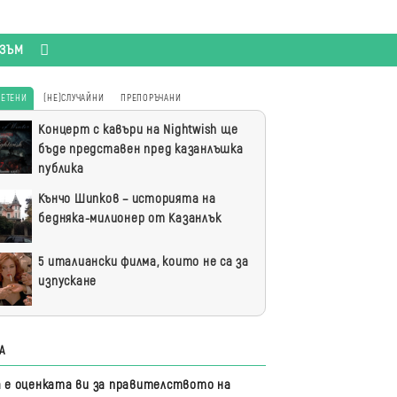
ИЗЪМ
ЧЕТЕНИ
(НЕ)СЛУЧАЙНИ
ПРЕПОРЪЧАНИ
-
Концерт с кавъри на Nightwish ще
ени
бъде представен пред казанлъшка
публика
Кънчо Шипков – историята на
бедняка-милионер от Казанлък
5 италиански филма, които не са за
изпускане
А
а е оценката ви за правителството на