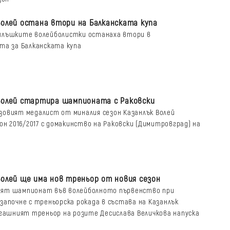
Волей остана втори на Балканската купа
нлъшките волейболистки останаха втори в
та за Балканската купа
Волей стартира шампионата с Раковски
зовият медалист от миналия сезон Казанлък Волей
он 2016/2017 с домакинство на Раковски (Димитровград) на
Волей ще има нов треньор от новия сезон
ят шампионат във волейболното първенство при
започне с треньорска рокада в състава на Казанлък
егашният треньор на розите Десислава Величкова напуска