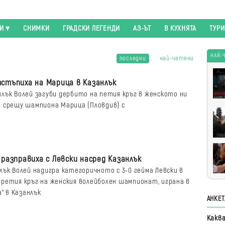
И
СНИМКИ
ГРАДСКИ ЛЕГЕНДИ
АЗ-ЪТ
В КУХНЯТА
ТУР
НАЙ-
последни
най-четени
Най
стъпиха на Марица в Казанлък
чет
лък Волей загуби дербито на петия кръг в женското ни
 срещу шампиона Марица (Пловдив) с
 разправиха с Левски насред Казанлък
лък Волей надигра категоричното с 3-0 гейма Левски в
ретия кръг на женския волейболен шампионат, играна в
а" в Казанлък
АНКЕТ
Какв