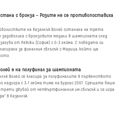
остана с бронза – Розите не се противопоставиха
йболистките на Казанлък Волей останаха на трета
се задоволиха с бронзовите медали в шампионата след
загуба от Левски (София) с 0-3 гейма. С победата си
ласираха за финалния сблъсък с Марица, който ще
вото.
Волей е на полуфинал за шампионата
нлък Волей се класира за полуфиналите в първенството
то надигра с 3-1 гейма тима на Бургас 2007. Срещата беше
трети двубой от четвъртфиналния им сблъсък и се игра
ра" в Казанлък.