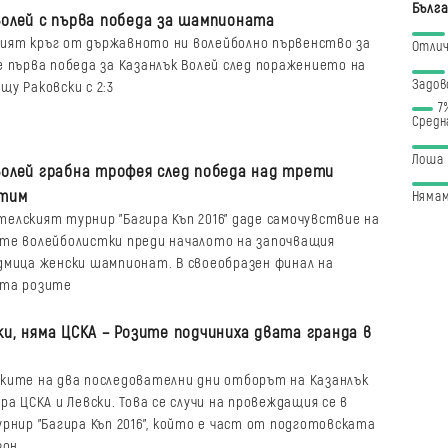
Бълга
Волей с първа победа за шампионата
ят кръг от държавното ни волейболно първенство за
Отли
е първа победа за Казанлък Волей след поражението на
Задов
у Раковски с 2:3
7
Средн
Лоша
Волей грабна трофея след победа над трети
 тим
Нямам
елският турнир "Багира Къп 2016" даде самочувствие на
те волейболистки преди началото на започващия
дмица женски шампионат. В своеобразен финал на
ата розите
ки, няма ЦСКА – Розите подчиниха двата гранда в
ките на два последователни дни отборът на Казанлък
ра ЦСКА и Левски. Това се случи на провеждащия се в
рнир "Багира Къп 2016", който е част от подготовската
зон