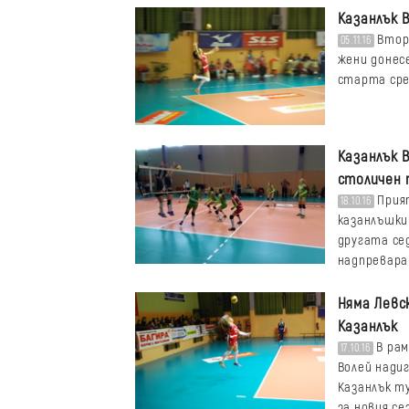
Казанлък 
Втори
05.11.16
жени донес
старта срещ
Казанлък 
столичен
Прият
18.10.16
казанлъшки
другата се
надпревар
Няма Левс
Казанлък
В рам
17.10.16
Волей надиг
Казанлък ту
за новия се