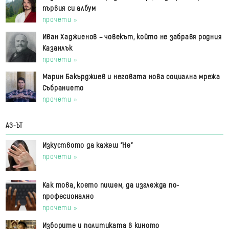
първия си албум
прочети »
Иван Хаджиенов – човекът, който не забравя родния
Казанлък
прочети »
Марин Бакърджиев и неговата нова социална мрежа
Събранието
прочети »
АЗ-ЪТ
Изкуството да кажеш "Не"
прочети »
Как това, което пишем, да изглежда по-
професионално
прочети »
Изборите и политиката в киното