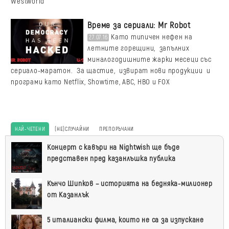
Westworld
Време за сериали: Mr Robot
Като типичен нефен на
27.07.16
летните горещини, запълних
миналогодишните жарки месеци със
сериало-маратон. За щастие, извират нови продукции и
програми като Netflix, Showtime, ABC, HBO и FOX
НАЙ-ЧЕТЕНИ
(НЕ)СЛУЧАЙНИ
ПРЕПОРЪЧАНИ
Най-
Концерт с кавъри на Nightwish ще бъде
четени
представен пред казанлъшка публика
Кънчо Шипков – историята на бедняка-милионер
от Казанлък
5 италиански филма, които не са за изпускане