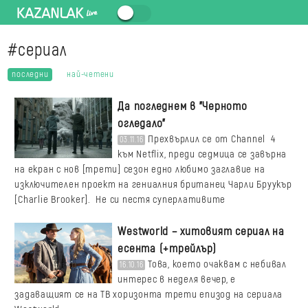
#сериал
последни
най-четени
Да погледнем в "Черното
огледало"
Прехвърлил се от Channel 4
03.11.16
към Netflix, преди седмица се завърна
на екран с нов [трети] сезон едно любимо заглавие на
изключителен проект на гениалния британец Чарли Бруукър
[Charlie Brooker]. Не си пестя суперлативите
Westworld – хитовият сериал на
есента (+трейлър)
Това, което очаквам с небивал
16.10.16
интерес в неделя вечер, е
задаващият се на ТВ хоризонта трети епизод на сериала