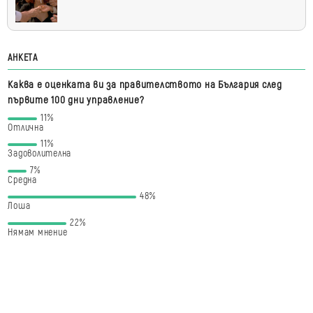
АНКЕТА
Каква е оценката ви за правителството на България след
първите 100 дни управление?
11%
Отлична
11%
Задоволителна
7%
Средна
48%
Лоша
22%
Нямам мнение